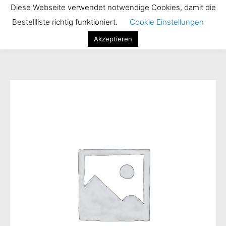
Zum
Diese Webseite verwendet notwendige Cookies, damit die
Hau
Inhalt
Bestellliste richtig funktioniert.
Cookie Einstellungen
springen
Akzeptieren
Kammsteak
ca.
218
g
Menge